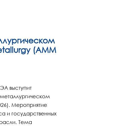
ллургическом
tallurgy (AMM
ВЭА выступит
-металлургическом
026). Мероприятие
са и государственных
трасли. Тема