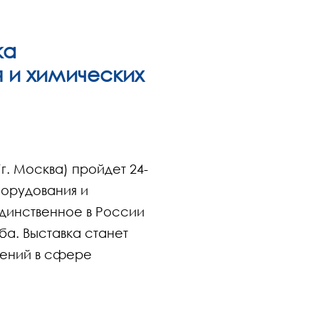
ка
 и химических
г. Москва) пройдет 24-
орудования и
динственное в России
а. Выставка станет
ений в сфере